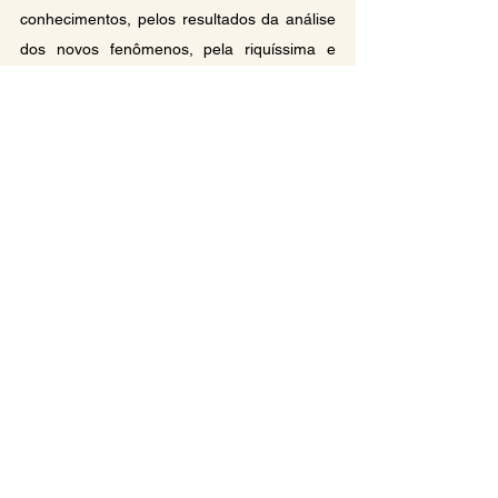
conhecimentos, pelos resultados da análise 
dos novos fenômenos, pela riquíssima e 
variada experiência do processo 
revolucionário.
Tendo passado 102 anos desde a morte de 
Marx e 61 anos desde a morte de Lênin, o 
marxismo-leninismo foi enriquecido, no que 
respeita às ciências sociais, pela 
contribuição dada pelos mais diversos 
partidos na crescente diversificação e 
complexidade do processo revolucionário.
O enriquecimento e desenvolvimento do 
marxismo-leninismo é obra coletiva, 
resultante das experiências da luta e do 