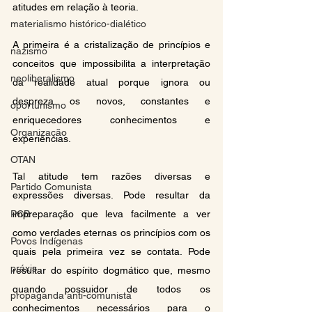
atitudes em relação à teoria.
materialismo histórico-dialético
A primeira é a cristalização de princípios e 
nazismo
conceitos que impossibilita a interpretação 
neoliberalismo
da realidade atual porque ignora ou 
despreza os novos, constantes e 
oportunismo
enriquecedores conhecimentos e 
Organização
experiências.
OTAN
Tal atitude tem razões diversas e 
Partido Comunista
expressões diversas. Pode resultar da 
impreparação que leva facilmente a ver 
PCB
como verdades eternas os princípios com os 
Povos Indígenas
quais pela primeira vez se contata. Pode 
práxis
resultar do espírito dogmático que, mesmo 
quando possuidor de todos os 
propaganda anti-comunista
conhecimentos necessários para o 