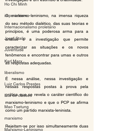
Ho Chi Minh
O marxismo-leninismo, na imensa riqueza 
imperialismo
do seu método dialético, das suas teorias e 
Internacionalismo proletário
princípios, é uma poderosa arma para a 
Josef Stalin
análise e a investigação que permite 
caracterizar as situações e os novos 
Juventude
fenômenos e encontrar para umas e outros 
Karl Marx
as respostas adequadas.
liberalismo
É nessa análise, nessa investigação e 
Luiz Carlos Prestes
nessas respostas postas à prova pela 
prática que se revela o caráter científico do 
luta de classes
marxismo-leninismo e que o PCP se afirma 
Mao Tsetung
como um partido marxista-leninista.
marxismo
Rejeitam-se por isso simultaneamente duas 
Marxismo-Leninismo