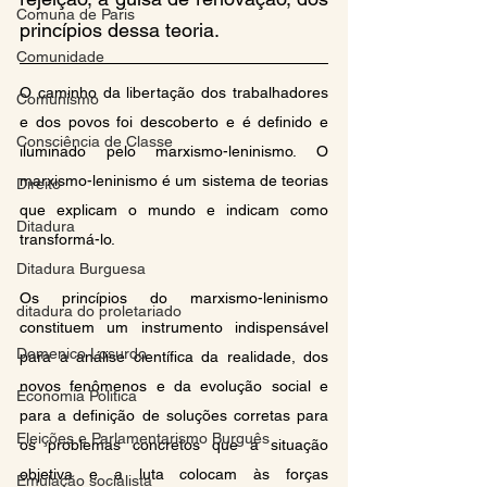
Comuna de Paris
princípios dessa teoria.
Comunidade
O caminho da libertação dos trabalhadores 
Comunismo
e dos povos foi descoberto e é definido e 
Consciência de Classe
iluminado pelo marxismo-leninismo. O 
marxismo-leninismo é um sistema de teorias 
Direito
que explicam o mundo e indicam como 
Ditadura
transformá-lo.
Ditadura Burguesa
Os princípios do marxismo-leninismo 
ditadura do proletariado
constituem um instrumento indispensável 
Domenico Losurdo
para a análise científica da realidade, dos 
novos fenômenos e da evolução social e 
Economia Politica
para a definição de soluções corretas para 
Eleições e Parlamentarismo Burguês
os problemas concretos que a situação 
objetiva e a luta colocam às forças 
Emulação socialista