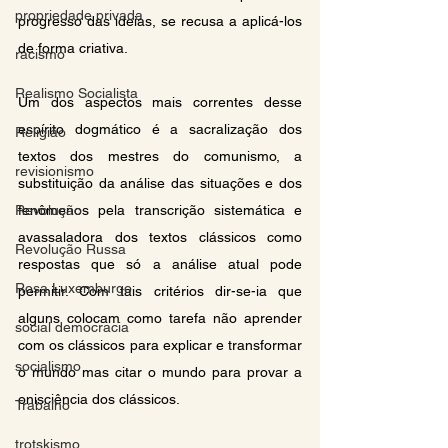
propriedade privada
progresso das ideias, se recusa a aplicá-los 
de forma criativa.
racismo
Realismo Socialista
Um dos aspectos mais correntes desse 
espírito dogmático é a sacralização dos 
Religião
textos dos mestres do comunismo, a 
revisionismo
substituição da análise das situações e dos 
fenômenos pela transcrição sistemática e 
Revolução
avassaladora dos textos clássicos como 
Revolução Russa
respostas que só a análise atual pode 
Rosa Luxemburgo
permitir. Com tais critérios dir-se-ia que 
alguns colocam como tarefa não aprender 
social democracia
com os clássicos para explicar e transformar 
socialismo
o mundo mas citar o mundo para provar a 
onisciência dos clássicos.
Trabalho
trotskismo