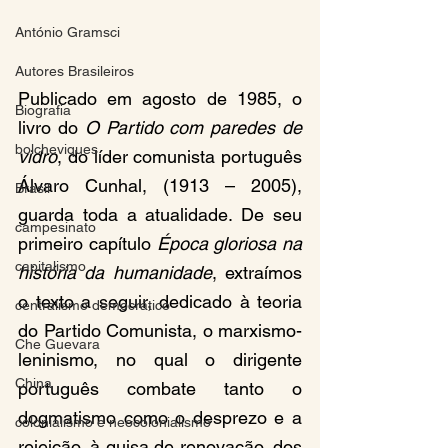
António Gramsci
Autores Brasileiros
Publicado em agosto de 1985, o 
Biografia
livro do 
O Partido com paredes de 
bolcheviques
vidro
, do líder comunista português 
Álvaro Cunhal, (1913 – 2005), 
Brasil
guarda toda a atualidade. De seu 
campesinato
primeiro capítulo 
Época gloriosa na 
capitalismo
história da humanidade
, extraímos 
o texto a seguir, dedicado à teoria 
centralismo democrático
do Partido Comunista, o marxismo-
Che Guevara
leninismo, no qual o dirigente 
China
português combate tanto o 
dogmatismo como o desprezo e a 
colonialismo e neocolonialismo
rejeição, à guisa de renovação, dos 