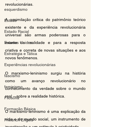
revolucionárias.
esquerdismo
A assimilação crítica do patrimônio teórico 
Estado
existente e da experiência revolucionária 
Estado Racial
universal são armas poderosas para o 
exame da realidade e para a resposta 
Estados Unidos
criativa e correta de novas situações e aos 
Estratégia e Tática
novos fenômenos.
Experiências revolucionárias
O marxismo-leninismo surgiu na história 
fascismo
como um avanço revolucionário no 
feminismo
conhecimento da verdade sobre o mundo 
real – sobre a realidade histórica.
Filosofia
Formação Básica
O marxismo-leninismo é uma explicação da 
vida e do mundo social, um instrumento de 
Friedrich Engels
investigação e um estímulo à criatividade.