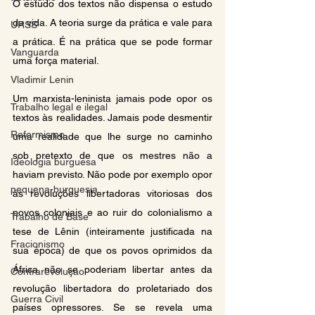
O estudo dos textos não dispensa o estudo 
da vida. A teoria surge da prática e vale para 
URSS
a prática. É na prática que se pode formar 
Vanguarda
uma força material.
Vladimir Lenin
Um marxista-leninista jamais pode opor os 
Trabalho legal e ilegal
textos às realidades. Jamais pode desmentir 
Reformismo
uma realidade que lhe surge no caminho 
sob pretexto de que os mestres não a 
Ideologia burguesa
haviam previsto. Não pode por exemplo opor 
pequena-burguesia
às revoluções libertadoras vitoriosas dos 
povos coloniais e ao ruir do colonialismo a 
Trabalho de Base
tese de Lênin (inteiramente justificada na 
Fracionismo
sua época) de que os povos oprimidos da 
África não se poderiam libertar antes da 
Contrarevolução
revolução libertadora do proletariado dos 
Guerra Civil
países opressores. Se se revela uma 