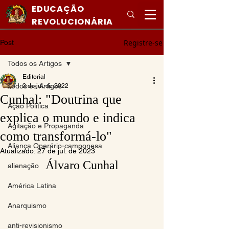
EDUCAÇÃO
REVOLUCIONÁRIA
Registre-se
Post
Todos os Artigos
Editorial
Todos os Artigos
2 de jul. de 2022
Cunhal: "Doutrina que
Ação Politica
explica o mundo e indica
Agitação e Propaganda
como transformá-lo"
Aliança Operário-camponesa
Atualizado:
27 de jul. de 2023
Álvaro Cunhal
alienação
América Latina
Anarquismo
anti-revisionismo