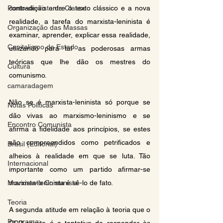
contradição entre o texto clássico e a nova 
Ponto-de-vista de Classe
realidade, a tarefa do marxista-leninista é 
Organização das Massas
examinar, aprender, explicar essa realidade, 
Capitalismo de Estado
utilizando para tal as poderosas armas 
teóricas que lhe dão os mestres do 
Cultura
comunismo.
camaradagem
Não se é marxista-leninista só porque se 
Notas Políticas
dão vivas ao marxismo-leninismo e se 
Encontro Comunista
afirma a fidelidade aos princípios, se estes 
são compreendidos como petrificados e 
Brasil (Editorial)
alheios à realidade em que se luta. Tão 
Internacional
importante como um partido afirmar-se 
marxista-leninista é sê-lo de fato.
Movimento Comunista
Teoria
A segunda atitude em relação à teoria que o 
Programa
PCP rejeita é a tentativa de responder às 