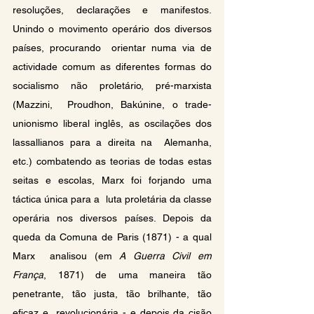
resoluções, declarações e manifestos. 
Unindo o movimento operário dos diversos 
países, procurando  orientar numa via de 
actividade comum as diferentes formas do 
socialismo não proletário, pré-marxista 
(Mazzini,  Proudhon, Bakúnine, o trade-
unionismo liberal inglês, as oscilações dos  
lassallianos para a direita na  Alemanha, 
etc.) combatendo as teorias de todas estas 
seitas e escolas, Marx foi forjando uma 
táctica única para a  luta proletária da classe 
operária nos diversos países. Depois da 
queda da Comuna de Paris (1871) - a qual 
Marx  analisou (em 
A Guerra Civil em 
França
, 1871) de uma maneira tão 
penetrante, tão justa, tão brilhante, tão 
eficaz e  revolucionária - e depois da cisão 