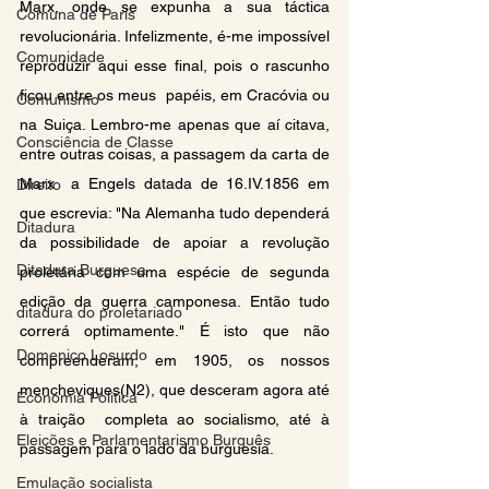
Marx, onde se expunha a sua táctica  
Comuna de Paris
revolucionária. Infelizmente, é-me impossível 
Comunidade
reproduzir aqui esse final, pois o rascunho 
ficou entre os meus  papéis, em Cracóvia ou 
Comunismo
na Suiça. Lembro-me apenas que aí citava, 
Consciência de Classe
entre outras coisas, a passagem da carta de 
Marx  a Engels datada de 16.IV.1856 em 
Direito
que escrevia: "Na Alemanha tudo dependerá 
Ditadura
da possibilidade de apoiar a revolução  
Ditadura Burguesa
proletária com uma espécie de segunda 
edição da guerra camponesa. Então tudo 
ditadura do proletariado
correrá optimamente." É isto que não  
Domenico Losurdo
compreenderam, em 1905, os nossos 
mencheviques(N2), que desceram agora até 
Economia Politica
à traição  completa ao socialismo, até à  
Eleições e Parlamentarismo Burguês
passagem para o lado da burguesia.
Emulação socialista