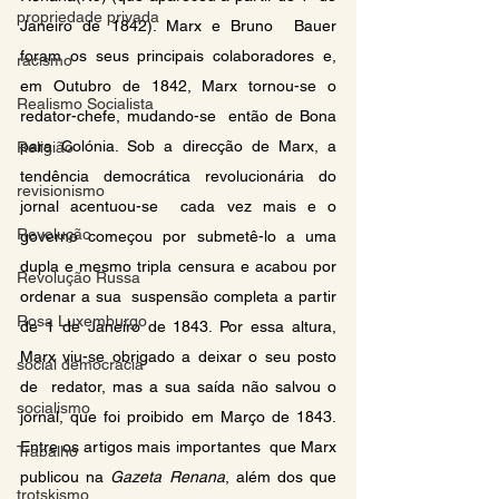
propriedade privada
Janeiro de 1842). Marx e Bruno  Bauer 
foram os seus principais colaboradores e, 
racismo
em Outubro de 1842, Marx tornou-se o 
Realismo Socialista
redator-chefe, mudando-se  então de Bona 
para Colónia. Sob a direcção de Marx, a 
Religião
tendência democrática revolucionária do 
revisionismo
jornal acentuou-se  cada vez mais e o 
Revolução
governo começou por submetê-lo a uma 
dupla e mesmo tripla censura e acabou por 
Revolução Russa
ordenar a sua  suspensão completa a partir 
Rosa Luxemburgo
de 1 de Janeiro de 1843. Por essa altura, 
Marx viu-se obrigado a deixar o seu posto 
social democracia
de  redator, mas a sua saída não salvou o 
socialismo
jornal, que foi proibido em Março de 1843. 
Entre os artigos mais importantes  que Marx 
Trabalho
publicou na 
Gazeta Renana
, além dos que 
trotskismo