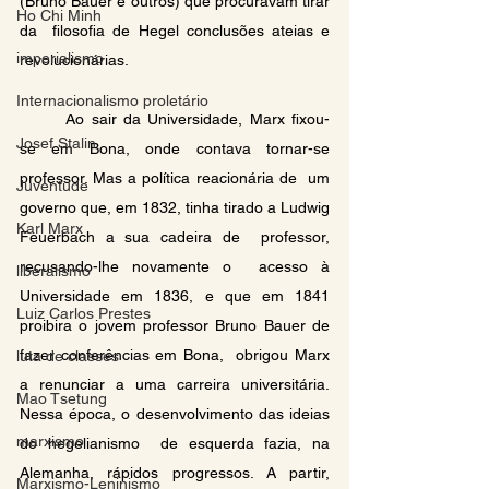
(Bruno Bauer e outros) que procuravam tirar 
Ho Chi Minh
da  filosofia de Hegel conclusões ateias e 
imperialismo
revolucionárias. 
Internacionalismo proletário
	Ao sair da Universidade, Marx fixou-
Josef Stalin
se em Bona, onde contava tornar-se 
professor. Mas a política reacionária de  um 
Juventude
governo que, em 1832, tinha tirado a Ludwig 
Karl Marx
Feuerbach a sua cadeira de  professor, 
recusando-lhe novamente o  acesso à 
liberalismo
Universidade em 1836, e que em 1841 
Luiz Carlos Prestes
proibira o jovem professor Bruno Bauer de 
fazer conferências em Bona,  obrigou Marx 
luta de classes
a renunciar a uma carreira universitária. 
Mao Tsetung
Nessa época, o desenvolvimento das ideias 
marxismo
do hegelianismo  de esquerda fazia, na 
Alemanha, rápidos progressos. A partir, 
Marxismo-Leninismo