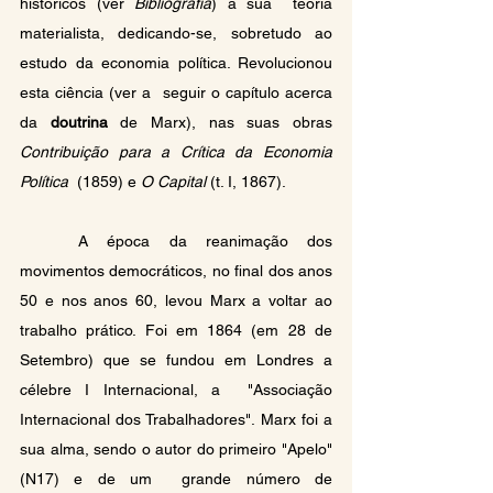
históricos (ver 
Bibliografia
) a sua  teoria 
materialista, dedicando-se, sobretudo ao 
estudo da economia política. Revolucionou 
esta ciência (ver a  seguir o capítulo acerca 
da 
doutrina
 de Marx), nas suas obras 
Contribuição para a Crítica da Economia 
Política
  (1859) e 
O Capital
 (t. I, 1867).
	A época da reanimação dos 
movimentos democráticos, no final dos anos 
50 e nos anos 60, levou Marx a voltar ao  
trabalho prático. Foi em 1864 (em 28 de 
Setembro) que se fundou em Londres a 
célebre I Internacional, a  "Associação 
Internacional dos Trabalhadores". Marx foi a 
sua alma, sendo o autor do primeiro "Apelo"
(N17) e de um  grande número de 