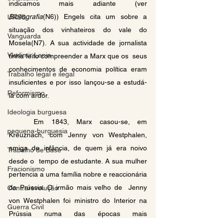
indicamos mais adiante (ver 
Bibliografia
(N6)) Engels cita um sobre a  
URSS
situação dos vinhateiros do vale do 
Vanguarda
Mosela(N7). A sua actividade de jornalista  
Vladimir Lenin
tinha feito compreender a Marx que os  seus 
conhecimentos de economia política eram 
Trabalho legal e ilegal
insuficientes e por isso lançou-se a estudá-
Reformismo
la com ardor. 
Ideologia burguesa
	Em 1843, Marx casou-se, em 
pequena-burguesia
Kreuznach, com Jenny von Westphalen, 
amiga de infância, de quem já era noivo 
Trabalho de Base
desde o  tempo de estudante. A sua mulher 
Fracionismo
pertencia a uma família nobre e reaccionária 
da Prússia. O irmão mais velho de  Jenny 
Contrarevolução
von Westphalen foi ministro do Interior na 
Guerra Civil
Prússia numa das épocas mais 