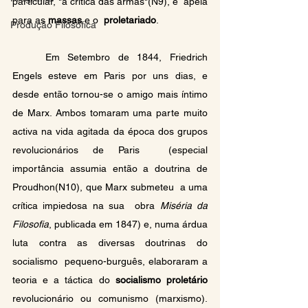
particular, "a crítica das armas"(N9), e  apela 
para as 
massas
 e o  
proletariado
. 
Produção Filosófica
	Em Setembro de 1844, Friedrich 
Engels esteve em Paris por uns dias, e 
desde então tornou-se o amigo mais íntimo  
de Marx. Ambos tomaram uma parte muito 
activa na vida agitada da época dos grupos 
revolucionários de Paris  (especial 
importância assumia então a doutrina de 
Proudhon(N10), que Marx submeteu  a uma 
crítica impiedosa na sua  obra 
Miséria da 
Filosofia
, publicada em 1847) e, numa árdua 
luta contra as diversas doutrinas do 
socialismo  pequeno-burguês, elaboraram a 
teoria e a táctica do 
socialismo proletário
revolucionário ou comunismo (marxismo).  