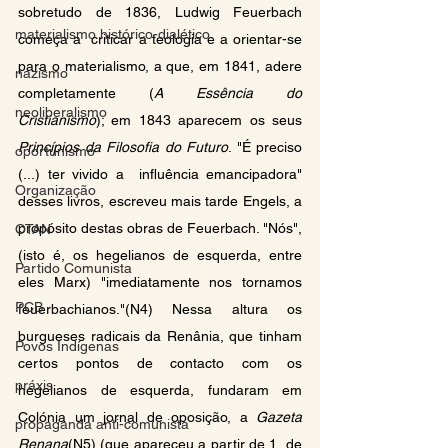
sobretudo de 1836, Ludwig Feuerbach 
materialismo histórico-dialético
começa a  criticar a teologia e a orientar-se 
para o materialismo, a que, em 1841, adere 
nazismo
completamente (
A Essência do  
neoliberalismo
Cristianismo
); em 1843 aparecem os seus 
Princípios da Filosofia do Futuro
. "É preciso 
oportunismo
(...) ter vivido a  influência emancipadora" 
Organização
desses livros, escreveu mais tarde Engels, a 
propósito destas obras de Feuerbach. "Nós",  
OTAN
(isto é, os hegelianos de esquerda, entre 
Partido Comunista
eles Marx) "imediatamente nos tornamos 
PCB
feuerbachianos."(N4) Nessa altura os  
burgueses radicais da Renânia, que tinham 
Povos Indígenas
certos pontos de contacto com os 
práxis
hegelianos de esquerda, fundaram em  
Colónia um jornal de oposição, a 
Gazeta 
propaganda anti-comunista
Renana
(N5) (que apareceu a partir de 1  de 