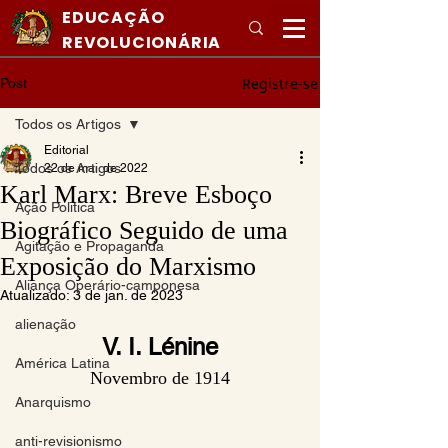
EDUCAÇÃO
REVOLUCIONÁRIA
Registre-se
Post
Todos os Artigos
Editorial
Todos os Artigos
22 de mai. de 2022
Karl Marx: Breve Esboço
Ação Politica
Biográfico Seguido de uma
Agitação e Propaganda
Exposição do Marxismo
Aliança Operário-camponesa
Atualizado:
3 de jan. de 2023
alienação
V. I. Lénine
América Latina
Novembro de 1914
Anarquismo
anti-revisionismo