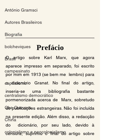
António Gramsci
Autores Brasileiros
Biografia
Prefácio
bolcheviques
O artigo sobre Karl Marx, que agora 
Brasil
aparece impresso em separado, foi escrito 
campesinato
por mim em 1913 (se bem me  lembro) para 
o dicionário Granat. No final do artigo, 
capitalismo
inseria-se uma bibliografia bastante 
centralismo democrático
pormenorizada acerca de  Marx, sobretudo 
Che Guevara
de publicações estrangeiras. Não foi incluída 
na presente edição. Além disso, a redacção 
China
do  dicionário, por seu lado, devido à 
colonialismo e neocolonialismo
censura, suprimiu o final do artigo sobre 