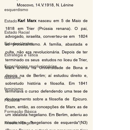
	Moscovo, 14.V.1918, N. Lénine
esquerdismo
Karl Marx
 nasceu em 5 de Maio de 
Estado
1818 em Trier (Prússia renana). O pai, 
Estado Racial
advogado, israelita, converteu-se em  1824 
Estados Unidos
ao protestantismo. A família, abastada e 
culta, não era revolucionária. Depois de ter 
Estratégia e Tática
terminado os seus  estudos no liceu de Trier, 
Experiências revolucionárias
Marx entrou na Universidade de Bona e 
depois na de Berlim; aí estudou direito e,  
fascismo
sobretudo história e filosofia. Em 1841 
feminismo
terminava o curso defendendo uma tese de 
doutoramento sobre a filosofia de  Epicuro. 
Filosofia
Eram, então, as concepções de Marx as de 
Formação Básica
um idealista hegeliano. Em Berlim, aderiu ao 
círculo dos  "hegelianos de esquerda"(N3) 
Friedrich Engels