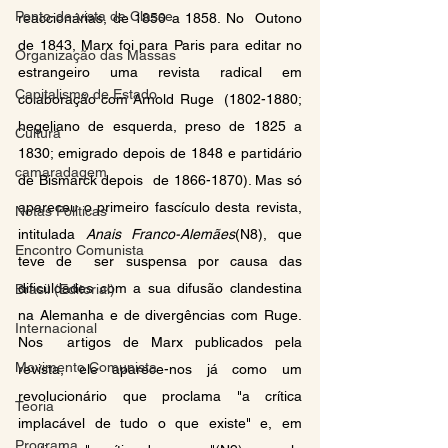
Ponto-de-vista de Classe
reaccionárias, de 1850 a 1858. No  Outono 
de 1843, Marx foi para Paris para editar no 
Organização das Massas
estrangeiro uma revista radical em 
Capitalismo de Estado
colaboração com Arnold Ruge  (1802-1880; 
hegeliano de esquerda, preso de 1825 a 
Cultura
1830; emigrado depois de 1848 e partidário 
camaradagem
de Bismarck depois  de 1866-1870). Mas só 
apareceu o primeiro fascículo desta revista, 
Notas Políticas
intitulada 
Anais Franco-Alemães
(N8), que 
Encontro Comunista
teve de  ser suspensa por causa das 
dificuldades com a sua difusão clandestina 
Brasil (Editorial)
na Alemanha e de divergências com Ruge. 
Internacional
Nos  artigos de Marx publicados pela 
Movimento Comunista
revista, ele aparece-nos já como um 
revolucionário que proclama "a crítica  
Teoria
implacável de tudo o que existe" e, em 
Programa