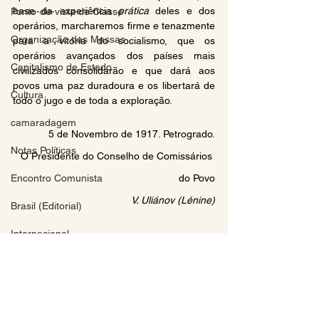
base da experiência 
prática 
deles e dos 
Ponto-de-vista de Classe
operários, marcharemos firme e tenazmente 
Organização das Massas
para a vitória do socialismo, que os 
operários avançados dos países mais 
Capitalismo de Estado
civilizados consolidarão e que dará aos 
povos uma paz duradoura e os libertará de 
Cultura
todo o jugo e de toda a exploração.
camaradagem
5 de Novembro de 1917. Petrogrado.
Notas Políticas
O Presidente do Conselho de Comissários 
do Povo
Encontro Comunista
V. Uliánov (Lénine)
Brasil (Editorial)
Internacional
Início da Página
Movimento Comunista
Fonte: 
marxists.org
Teoria
Programa