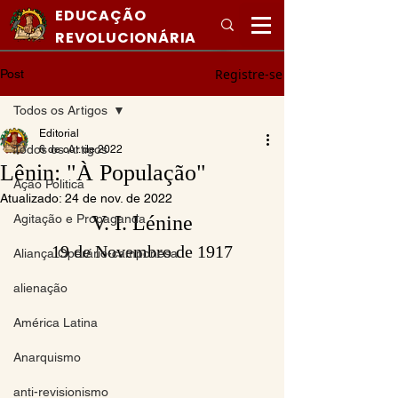
EDUCAÇÃO
REVOLUCIONÁRIA
Registre-se
Post
Todos os Artigos
Editorial
Todos os Artigos
6 de out. de 2022
Lênin: "À População"
Ação Politica
Atualizado:
24 de nov. de 2022
Agitação e Propaganda
V. I. Lénine
19 de Novembro de 1917
Aliança Operário-camponesa
alienação
América Latina
Anarquismo
anti-revisionismo