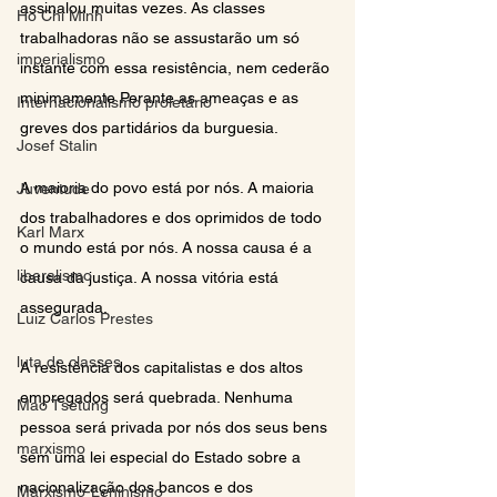
assinalou muitas vezes. As classes 
Ho Chi Minh
trabalhadoras não se assustarão um só 
imperialismo
instante com essa resistência, nem cederão 
minimamente Perante as ameaças e as 
Internacionalismo proletário
greves dos partidários da burguesia.
Josef Stalin
A maioria do povo está por nós. A maioria 
Juventude
dos trabalhadores e dos oprimidos de todo 
Karl Marx
o mundo está por nós. A nossa causa é a 
liberalismo
causa da justiça. A nossa vitória está 
assegurada.
Luiz Carlos Prestes
luta de classes
A resistência dos capitalistas e dos altos 
empregados será quebrada. Nenhuma 
Mao Tsetung
pessoa será privada por nós dos seus bens 
marxismo
sem uma lei especial do Estado sobre a 
nacionalização dos bancos e dos 
Marxismo-Leninismo