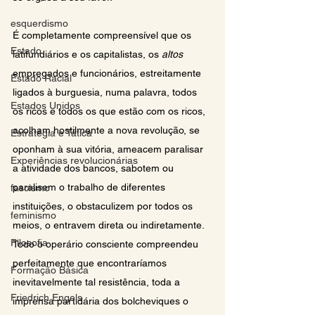
esquerdismo
É completamente compreensível que os 
Estado
latifundiários e os capitalistas, os 
altos 
empregados e funcionários, estreitamente 
Estado Racial
ligados à burguesia, numa palavra, todos 
Estados Unidos
os ricos e todos os que estão com os ricos, 
acolham hostilmente a nova revolução, se 
Estratégia e Tática
oponham à sua vitória, ameacem paralisar 
Experiências revolucionárias
a atividade dos bancos, sabotem ou 
paralisem o trabalho de diferentes 
fascismo
instituições, o obstaculizem por todos os 
feminismo
meios, o entravem direta ou indiretamente. 
Filosofia
Todo o operário consciente compreendeu 
perfeitamente que encontraríamos 
Formação Básica
inevitavelmente tal resistência, toda a 
Friedrich Engels
imprensa partidária dos bolcheviques o 