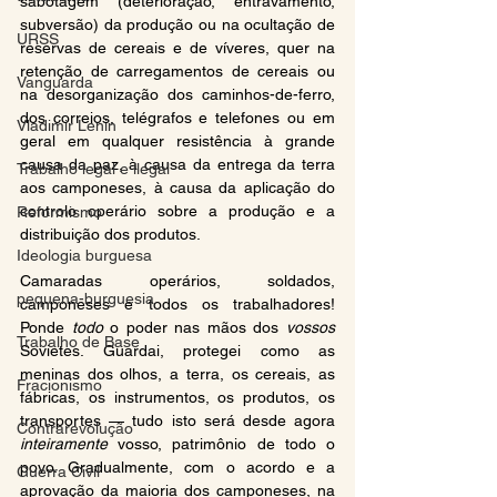
sabotagem (deterioração, entravamento, 
subversão) da produção ou na ocultação de 
URSS
reservas de cereais e de víveres, quer na 
retenção de carregamentos de cereais ou 
Vanguarda
na desorganização dos caminhos-de-ferro, 
dos correios, telégrafos e telefones ou em 
Vladimir Lenin
geral em qualquer resistência à grande 
causa da paz, à causa da entrega da terra 
Trabalho legal e ilegal
aos camponeses, à causa da aplicação do 
controlo operário sobre a produção e a 
Reformismo
distribuição dos produtos.
Ideologia burguesa
Camaradas operários, soldados, 
pequena-burguesia
camponeses e todos os trabalhadores! 
Ponde 
todo 
o poder nas mãos dos 
vossos 
Trabalho de Base
Sovietes. Guardai, protegei como as 
meninas dos olhos, a terra, os cereais, as 
Fracionismo
fábricas, os instrumentos, os produtos, os 
transportes — tudo isto será desde agora 
Contrarevolução
inteiramente 
vosso, patrimônio de todo o 
povo. Gradualmente, com o acordo e a 
Guerra Civil
aprovação da maioria dos camponeses, na 