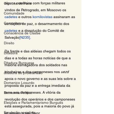
alguns comboios com forças militares 
Comuna de Paris
vindos de Petrogrado, em Moscovo os 
Comunidade
cadetes
 e outros 
kornilovistas
 assinaram as 
Comunismo
condições de paz, o desarmamento dos 
cadetes
 e a dissolução do Comitê de 
Consciência de Classe
Salvação
[N235]
.
Direito
Da frente e das aldeias chegam todos os 
Ditadura
dias e a todas as horas notícias de que a 
Ditadura Burguesa
maioria esmagadora dos soldados nas 
trincheiras e dos camponeses nos 
uezd 
ditadura do proletariado
apoia o novo governo e as suas leis sobre a 
Domenico Losurdo
proposta da paz e a entrega imediata da 
terra aos camponeses. A vitória da 
Economia Politica
revolução dos operários e dos camponeses 
Eleições e Parlamentarismo Burguês
está assegurada, pois a maioria do povo já 
Emulação socialista
se ergueu a seu favor.