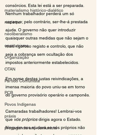
consórcios. Esta lei está a ser preparada. 
materialismo histórico-dialético
Nenhum trabalhador perderá um só 
copeque; pelo contrário, ser-lhe-á prestada 
nazismo
ajuda. O governo não quer introduzir 
neoliberalismo
quaisquer outras medidas que não sejam o 
oportunismo
mais rigoroso registo e controlo, que não 
seja a cobrança sem ocultação dos 
Organização
impostos anteriormente estabelecidos.
OTAN
Em nome destas justas reivindicações, a 
Partido Comunista
imensa maioria do povo uniu-se em torno 
PCB
do governo provisório operário e camponês.
Povos Indígenas
Camaradas trabalhadores! Lembrai-vos 
práxis
que 
vós próprios 
dirigis agora o Estado. 
Ninguém vos ajudará se vós próprios não 
propaganda anti-comunista