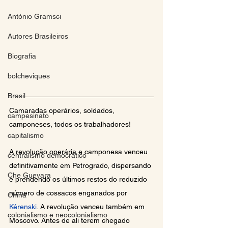
António Gramsci
Autores Brasileiros
Biografia
bolcheviques
Brasil
Camaradas operários, soldados, 
campesinato
camponeses, todos os trabalhadores!
capitalismo
A revolução operária e camponesa venceu 
centralismo democrático
definitivamente em Petrogrado, dispersando 
Che Guevara
e prendendo os últimos restos do reduzido 
número de cossacos enganados por 
China
Kérenski
. A revolução venceu também em 
colonialismo e neocolonialismo
Moscovo. Antes de ali terem chegado 