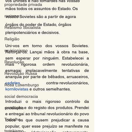
vos unirdes e não tomardes nas 
vossas
propriedade privada
mãos todos os assuntos do Estado. Os 
racismo
vossos
 Sovietes são a partir de agora 
órgãos do poder de Estado, órgãos 
Realismo Socialista
plenipotenciários e decisivos.
Religião
Uni-vos em torno dos vossos Sovietes. 
revisionismo
Reforçai-os. Lançai mãos à obra na base, 
sem esperar por ninguém. Estabelecei a 
Revolução
mais rigorosa ordem revolucionária, 
esmagai implacavelmente tentativas de 
Revolução Russa
anarquia por parte de bêbados, arruaceiros, 
cadetes
, contra-revolucionários, 
Rosa Luxemburgo
kornilovistas
 e outros semelhantes.
social democracia
Introduzi o mais rigoroso controlo da 
produção e do registo dos produtos. Prendei 
socialismo
e entregai ao tribunal revolucionário do povo 
Trabalho
todos os que ousem prejudicar a causa 
popular, quer esse prejuízo se manifeste na 
trotskismo