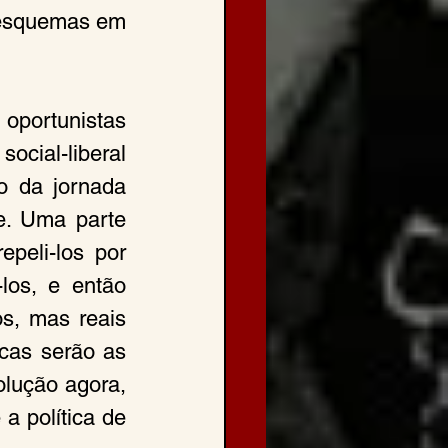
 esquemas em 
portunistas 
cial-liberal 
o da jornada 
e. Uma parte 
eli-los por 
os, e então 
s, mas reais 
cas serão as 
lução agora, 
a política de 