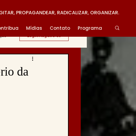
GITAR, PROPAGANDEAR, RADICALIZAR, ORGANIZAR.
ntribua
Mídias
Contato
Programa
ação
Login/Registre-se
rio da
o