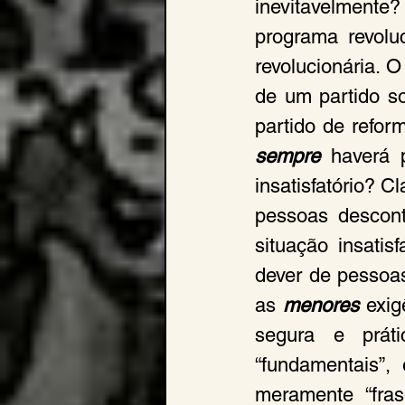
inevitavelment
programa revoluc
revolucionária. 
de um partido so
sempre
 haverá 
insatisfatório? 
pessoas descont
situação insatis
dever de pessoas
as 
menores
 exig
segura e prát
“fundamentais”,
meramente “frase