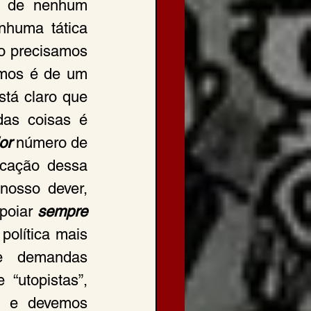
s de nenhum 
nhuma tática 
o precisamos 
amos é de um 
partido de reformas democráticas e socialistas. De fato, não está claro que 
as coisas é 
or
 número de 
icação dessa 
nosso dever, 
poiar 
sempre
política mais 
e demandas 
“utopistas”, 
- e devemos 