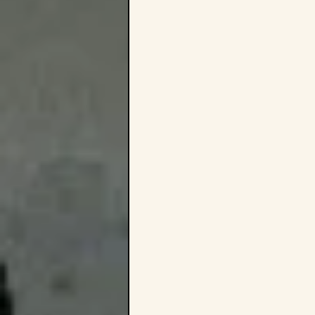
ditadura do proletariado
Dome
Eleições e Parlamentarismo Burguê