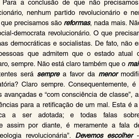
e? Para a conclusão de que não precisamo
ionário, nenhum partido revolucionário e ne
O que precisamos são 
reformas
, nada mais. Nã
cial-democrata revolucionário. O que precis
pessoas que admitem que o estado atual d
Claro, sempre. Não está claro também que o 
mai
entes será 
sempre
 a favor da 
menor
 modif
fatória? Claro sempre. Consequentemente, é 
 avançadas e “com consciência de classe”, a
ências para a retificação de um mal. Esta é a 
ica a ser adotada; e todas falas sobr
 e assim por diante, é meramente a fala de 
ologia revolucionária”. 
Devemos escolher 