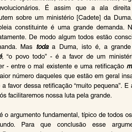
evolucionários. É assim que a ala direita
utem sobre um ministério [Cadete] da Duma
eia constituinte é uma grande demanda. N
atamente. De modo algum todos estão consci
manda. Mas 
toda
 a Duma, isto é, a grande 
é
er - entre o mal existente e uma retificação 
m
aior número daqueles que estão em geral insat
 a favor dessa retificação “muito pequena”. E 
s facilitaremos nossa luta pela grande.
é o argumento fundamental, típico de todos os 
do. Para que conclusão esse argumen