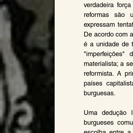
verdadeira força
reformas são um
expressam tentat
De acordo com a t
é a unidade de 
"imperfeições" 
materialista; a s
reformista. A pr
países capitali
burguesas.
Uma dedução ló
burgueses comu
escolha entre a