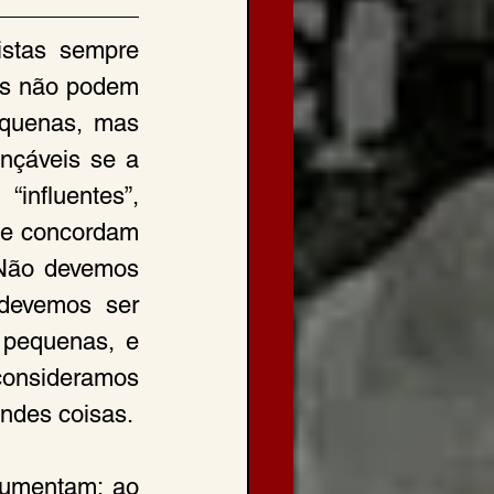
stas sempre 
as não podem 
quenas, mas 
nçáveis se a 
nfluentes”, 
ue concordam 
Não devemos 
devemos ser 
 pequenas, e 
consideramos 
andes coisas.
gumentam; ao 