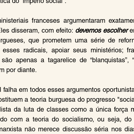
tica do “império social”.
ministeriais franceses argumentaram exatame
les disseram, com efeito: 
devemos escolher
 e
urgueses, que prometem uma série de reforma
esses radicais, apoiar seus ministérios; fr
 são apenas a tagarelice de “blanquistas”, “a
im por diante.
al falha em todos esses argumentos oportunist
bstituem a teoria burguesa do progresso "social
alista da luta de classes como a única força m
rdo com a teoria do socialismo, ou seja, do
arxista não merece discussão séria nos dias