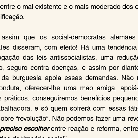
entre o mal existente e o mais moderado dos
ificação.
assim que os social-democratas alemães o
es disseram, com efeito! Há uma tendência so
gação das leis antissocialistas, uma reduçã
ho, seguro contra doenças, e assim por diant
 da burguesia apoia essas demandas. Não rep
onduta, oferecer-lhe uma mão amiga, apoiá-l
s práticos, conseguiremos benefícios pequeno
abalhadora, e só quem sofrerá com essas táti
sobre “revolução”. Não podemos fazer uma revo
preciso escolher 
entre reação e reforma, entre 