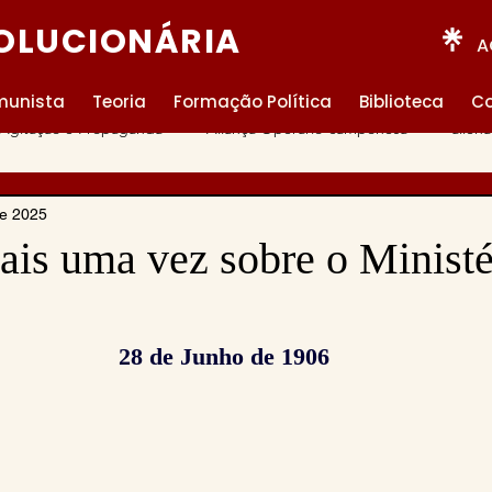
OLUCIONÁRIA
A
munista
Teoria
Formação Política
Biblioteca
Co
Agitação e Propaganda
Aliança Operário-camponesa
alien
de 2025
anti-revisionismo
António Gramsci
Autores Brasileiros
ais uma vez sobre o Ministé
rasil
campesinato
capitalismo
centralismo democrátic
28 de Junho de 1906
nialismo e neocolonialismo
Comuna de Paris
Comunidade
lasse
Direito
Ditadura
Ditadura Burguesa