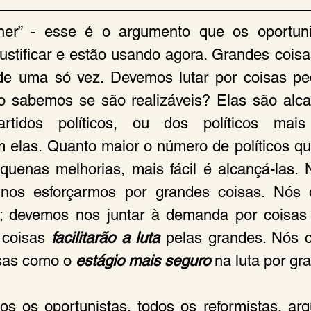
er” - esse é o argumento que os oportuni
ustificar e estão usando agora. Grandes cois
de uma só vez. Devemos lutar por coisas pe
o sabemos se são realizáveis? Elas são alca
tidos políticos, ou dos políticos mais “i
 elas. Quanto maior o número de políticos q
uenas melhorias, mais fácil é alcançá-las. 
 nos esforçarmos por grandes coisas. Nós 
os; devemos nos juntar à demanda por coisas
coisas
 facilitarão a luta 
pelas grandes. Nós 
sas como o 
estágio mais seguro
 na luta por gr
s os oportunistas, todos os reformistas, ar