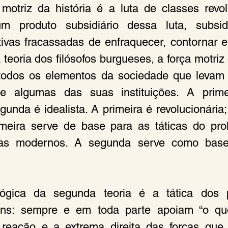
 motriz da história é a luta de classes revolu
 produto subsidiário dessa luta, subsidi
ivas fracassadas de enfraquecer, contornar ess
eoria dos filósofos burgueses, a força motriz 
todos os elementos da sociedade que levam 
de algumas das suas instituições. A primei
egunda é idealista. A primeira é revolucionária
imeira serve de base para as táticas do prol
stas modernos. A segunda serve como base 
gica da segunda teoria é a tática dos pr
ns: sempre e em toda parte apoiam “o que
 reação e a extrema direita das forças que