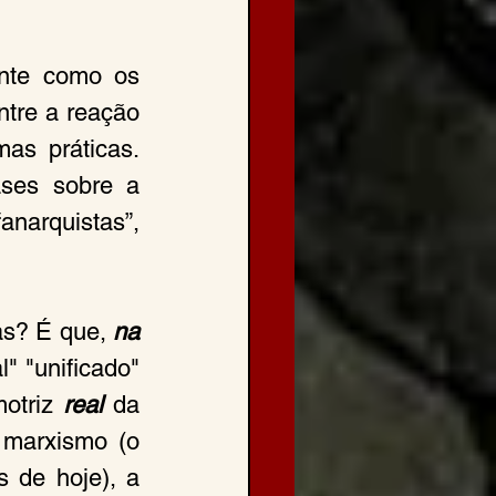
nte como os 
ntre a reação 
s práticas. 
ases sobre a 
narquistas”, 
as? É que, 
na 
" "unificado" 
otriz 
real
 da 
 marxismo (o 
 de hoje), a 