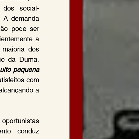
 dos social-
. A demanda 
ão pode ser 
entemente a 
maioria dos 
, “o povo todo” - é a favor de um ministério da Duma. 
uito pequena
isfeitos com 
alcançando a 
oportunistas 
to conduz 