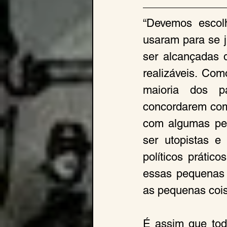
“Devemos escolh
usaram para se j
ser alcançadas 
realizáveis. Com
maioria dos par
concordarem com
com algumas peq
ser utopistas e
políticos prátic
essas pequenas 
as pequenas coi
É assim que todo