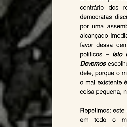
contrário dos r
democratas disc
por uma assembl
alcançado imedi
favor dessa de
políticos –
 isto 
Devemos 
escolh
dele, porque o m
o mal existente é
coisa pequena, nó
Repetimos: este 
em todo o mun