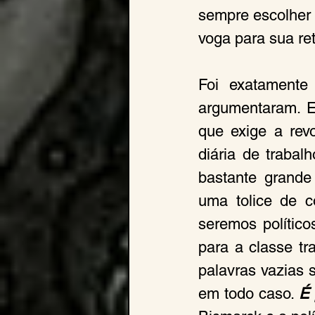
sempre escolher 
voga para sua ret
Foi exatamente 
argumentaram. El
que exige a revo
diária de trabal
bastante grande
uma tolice de c
seremos político
para a classe tr
palavras vazias 
em todo caso. 
É 