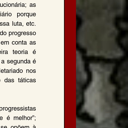
cionária; as 
ário porque 
a luta, etc. 
do progresso 
em conta as 
ra teoria é 
; a segunda é 
etariado nos 
das táticas 
ogressistas 
 é melhor”; 
 se opõem à 