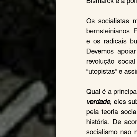
Bismarck e a polí
Os socialistas 
bernsteinianos. E
e os radicais b
Devemos apoiar 
revolução social
“utopistas” e ass
Qual é a princip
verdade
, eles su
pela teoria soci
história. De aco
socialismo não m