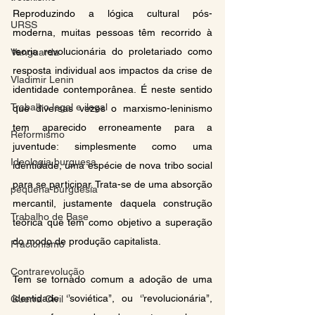
Reproduzindo a lógica cultural pós-
URSS
moderna, muitas pessoas têm recorrido à 
teoria revolucionária do proletariado como 
Vanguarda
resposta individual aos impactos da crise de 
Vladimir Lenin
identidade contemporânea. É neste sentido 
Trabalho legal e ilegal
que diversas vezes o marxismo-leninismo 
tem aparecido erroneamente para a 
Reformismo
juventude: simplesmente como uma 
Ideologia burguesa
identidade, uma espécie de nova tribo social 
para se participar. Trata-se de uma absorção 
pequena-burguesia
mercantil, justamente daquela construção 
Trabalho de Base
teórica que tem como objetivo a superação 
do modo de produção capitalista.
Fracionismo
Contrarevolução
Tem se tornado comum a adoção de uma 
identidade ‘’soviética’’, ou ‘’revolucionária’’, 
Guerra Civil