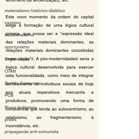
fenômeno da terceirização), etc.
materialismo histórico-dialético
Este novo momento da ordem do capital 
nazismo
exige a formação de uma lógica cultural 
própria, que possa ser a ‘’expressão ideal 
neoliberalismo
das relações materiais dominantes, as 
oportunismo
relações materiais dominantes concebidas 
como ideias’’
ii
. A pós-modernidade
iii
 seria a 
Organização
lógica cultural desenvolvida para exercer 
OTAN
esta funcionalidade, como meio de integrar 
Partido Comunista
acriticamente os indivíduos sociais de hoje 
aos atuais imperativos mercantis e 
PCB
produtivos, promovendo uma forma de 
Povos Indígenas
consciência que tende ao autocentrismo, ao 
relativismo, ao fragmentarismo, à 
práxis
inconstância, etc.
propaganda anti-comunista