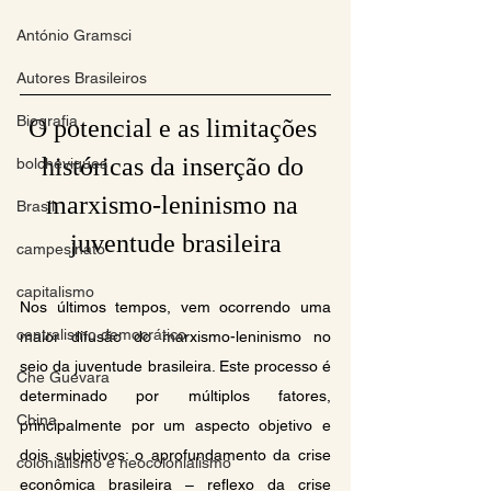
António Gramsci
Autores Brasileiros
Biografia
O potencial e as limitações 
históricas da inserção do 
bolcheviques
marxismo-leninismo na 
Brasil
juventude brasileira
campesinato
capitalismo
Nos últimos tempos, vem ocorrendo uma 
centralismo democrático
maior difusão do marxismo-leninismo no 
seio da juventude brasileira. Este processo é 
Che Guevara
determinado por múltiplos fatores, 
China
principalmente por um aspecto objetivo e 
dois subjetivos: o aprofundamento da crise 
colonialismo e neocolonialismo
econômica brasileira – reflexo da crise 