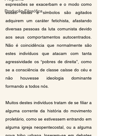
expressões se exacerbam e o modo como 
Produção Filosófica
essas ideias e símbolos são agitados 
adquirem um caráter fetichista, afastando 
diversas pessoas da luta comunista devido 
aos seus comportamentos autocentrados. 
Não é coincidência que normalmente são 
estes indivíduos que atacam com tanta 
agressividade os “pobres de direita’’, como 
se a consciência de classe caísse do céu e 
não houvesse ideologia dominante 
formando a todos nós.
Muitos destes indivíduos tratam de se filiar a 
alguma corrente da história do movimento 
proletário, como se estivessem entrando em 
alguma igreja neopentecostal, ou a alguma 
nova tribo urbana. Inserem-se em debates 