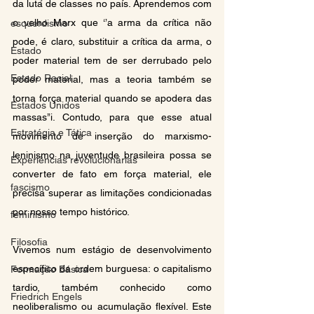
da luta de classes no país. Aprendemos com 
o velho Marx que ‘’a arma da crítica não 
esquerdismo
pode, é claro, substituir a crítica da arma, o 
Estado
poder material tem de ser derrubado pelo 
Estado Racial
poder material, mas a teoria também se 
torna força material quando se apodera das 
Estados Unidos
massas’’
i
. Contudo, para que esse atual 
Estratégia e Tática
movimento de inserção do marxismo-
leninismo na juventude brasileira possa se 
Experiências revolucionárias
converter de fato em força material, ele 
fascismo
precisa superar as limitações condicionadas 
por nosso tempo histórico.
feminismo
Filosofia
Vivemos num estágio de desenvolvimento 
específico da ordem burguesa: o capitalismo 
Formação Básica
tardio, também conhecido como 
Friedrich Engels
neoliberalismo ou acumulação flexível. Este 