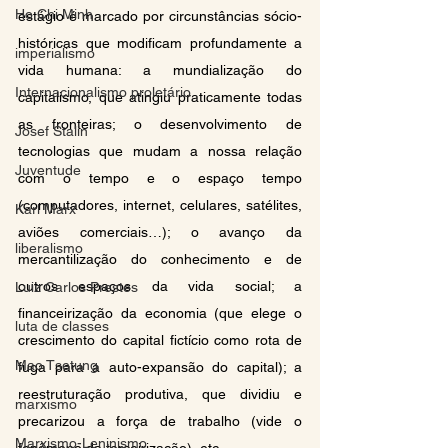
Ho Chi Minh
estágio é marcado por circunstâncias sócio-
históricas que modificam profundamente a 
imperialismo
vida humana: a mundialização do 
Internacionalismo proletário
capitalismo, que atingiu praticamente todas 
as fronteiras; o desenvolvimento de 
Josef Stalin
tecnologias que mudam a nossa relação 
Juventude
com o tempo e o espaço tempo 
(computadores, internet, celulares, satélites, 
Karl Marx
aviões comerciais…); o avanço da 
liberalismo
mercantilização do conhecimento e de 
outros espaços da vida social; a 
Luiz Carlos Prestes
financeirização da economia (que elege o 
luta de classes
crescimento do capital fictício como rota de 
Mao Tsetung
fuga para a auto-expansão do capital); a 
reestruturação produtiva, que dividiu e 
marxismo
precarizou a força de trabalho (vide o 
Marxismo-Leninismo