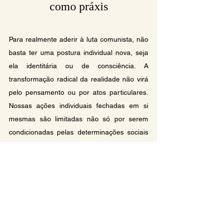
como práxis
Para realmente aderir à luta comunista, não 
basta ter uma postura individual nova, seja 
ela identitária ou de consciência. A 
transformação radical da realidade não virá 
pelo pensamento ou por atos particulares. 
Nossas ações individuais fechadas em si 
mesmas são limitadas não só por serem 
condicionadas pelas determinações sociais 
objetivas que a sociedade que nos forma 
impõe, mas também pela própria 
insuficiência que a nossa ação isolada tem 
para afetar o complexo social que nós 
queremos superar.