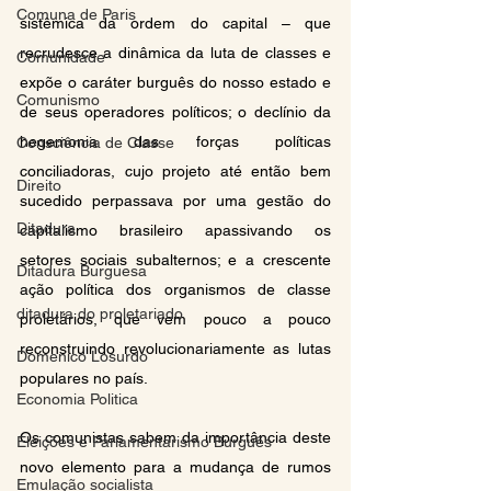
Comuna de Paris
sistêmica da ordem do capital – que 
recrudesce a dinâmica da luta de classes e 
Comunidade
expõe o caráter burguês do nosso estado e 
Comunismo
de seus operadores políticos; o declínio da 
hegemonia das forças políticas 
Consciência de Classe
conciliadoras, cujo projeto até então bem 
Direito
sucedido perpassava por uma gestão do 
Ditadura
capitalismo brasileiro apassivando os 
setores sociais subalternos; e a crescente 
Ditadura Burguesa
ação política dos organismos de classe 
ditadura do proletariado
proletários, que vem pouco a pouco 
reconstruindo revolucionariamente as lutas 
Domenico Losurdo
populares no país.
Economia Politica
Os comunistas sabem da importância deste 
Eleições e Parlamentarismo Burguês
novo elemento para a mudança de rumos 
Emulação socialista