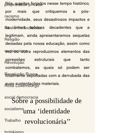
Nós, sujeitos forjados nesse tempo histórico, 
propriedade privada
por mais que critiquemos a pós-
racismo
modernidade, seus desastrosos impactos e 
as linhas teóricas decadentes que a 
Realismo Socialista
legitimam, ainda apresentaremos sequelas 
Religião
deixadas pela nossa educação, assim como 
revisionismo
vez ou outra reproduzimos elementos das 
opressões estruturais que tanto 
Revolução
combatemos, as quais só podem ser 
Revolução Russa
totalmente sepultadas com a derrubada das 
suas sustentações materiais.
Rosa Luxemburgo
social democracia
Sobre a possibilidade de 
socialismo
uma ‘identidade 
revolucionária’’
Trabalho
trotskismo