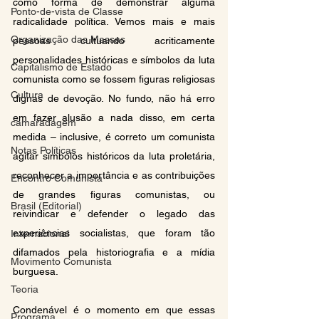
como forma de demonstrar alguma 
Ponto-de-vista de Classe
radicalidade política. Vemos mais e mais 
Organização das Massas
pessoas cultuando acriticamente 
personalidades históricas e símbolos da luta 
Capitalismo de Estado
comunista como se fossem figuras religiosas 
Cultura
dignas de devoção. No fundo, não há erro 
em fazer alusão a nada disso, em certa 
camaradagem
medida – inclusive, é correto um comunista 
Notas Políticas
agitar símbolos históricos da luta proletária, 
reconhecer a importância e as contribuições 
Encontro Comunista
de grandes figuras comunistas, ou 
Brasil (Editorial)
reivindicar e defender o legado das 
experiências socialistas, que foram tão 
Internacional
difamados pela historiografia e a mídia 
Movimento Comunista
burguesa.
Teoria
Condenável é o momento em que essas 
Programa