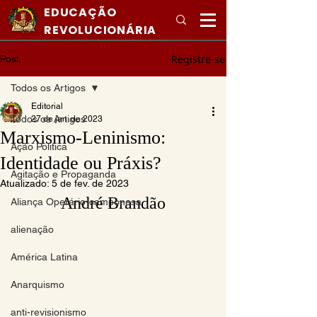
EDUCAÇÃO
REVOLUCIONÁRIA
Registre-se
Post
Todos os Artigos
Editorial
Todos os Artigos
27 de jan. de 2023
Marxismo-Leninismo:
Ação Politica
Identidade ou Práxis?
Agitação e Propaganda
Atualizado:
5 de fev. de 2023
André Brandão
Aliança Operário-camponesa
alienação
América Latina
Anarquismo
anti-revisionismo