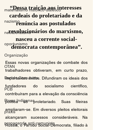
“Dessa traição aos interesses 
materialismo histórico-dialético
cardeais do proletariado e da 
nazismo
renúncia aos postulados 
revolucionários do marxismo, 
neoliberalismo
nasceu a corrente social-
oportunismo
democrata contemporânea”.
Organização
Essas novas organizações de combate dos 
OTAN
trabalhadores obtiveram, em curto prazo, 
Partido Comunista
importantes êxitos. Difundiram os ideais dos 
fundadores do socialismo científico, 
PCB
contribuíram para a elevação da consciência 
Povos Indígenas
política do proletariado. Suas fileiras 
ampliaram-se. Em diversos pleitos eleitorais 
práxis
alcançaram sucessos consideráveis. Na 
propaganda anti-comunista
Rússia, o Partido Social-Democrata, filiado à 