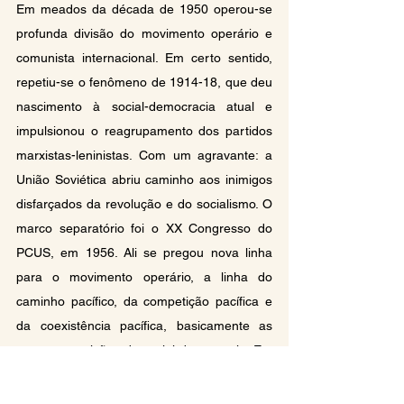
Em meados da década de 1950 operou-se 
profunda divisão do movimento operário e 
comunista internacional. Em certo sentido, 
repetiu-se o fenômeno de 1914-18, que deu 
nascimento à social-democracia atual e 
impulsionou o reagrupamento dos partidos 
marxistas-leninistas. Com um agravante: a 
União Soviética abriu caminho aos inimigos 
disfarçados da revolução e do socialismo. O 
marco separatório foi o XX Congresso do 
PCUS, em 1956. Ali se pregou nova linha 
para o movimento operário, a linha do 
caminho pacífico, da competição pacífica e 
da coexistência pacífica, basicamente as 
mesmas posições da social-democracia. Em 
aparência, conservavam-se os princípios, 
falava-se em marxismo-leninismo. As 