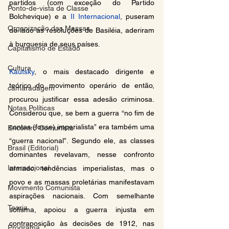
partidos (com exceção do Partido 
Ponto-de-vista de Classe
Bolchevique) e a 
II Internacional
, puseram 
Organização das Massas
de lado as resoluções de Basiléia, aderiram 
à burguesia de seus países.
Capitalismo de Estado
Cultura
Kautsky
, o mais destacado dirigente e 
teórico do movimento operário de então, 
camaradagem
procurou justificar essa adesão criminosa. 
Notas Políticas
Considerou que, se bem a guerra “no fim de 
contas (fosse) imperialista” era também uma 
Encontro Comunista
“guerra nacional”. Segundo ele, as classes 
Brasil (Editorial)
dominantes revelavam, nesse confronto 
Internacional
armado, tendências imperialistas, mas o 
povo e as massas proletárias manifestavam 
Movimento Comunista
aspirações nacionais. Com semelhante 
Teoria
sofisma, apoiou a guerra injusta em 
contraposição às decisões de 1912, nas 
Programa