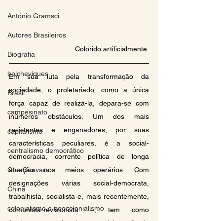
António Gramsci
Autores Brasileiros
Colorido artificialmente.
Biografia
bolcheviques
Em sua luta pela transformação da 
sociedade, o proletariado, como a única 
Brasil
força capaz de realizá-la, depara-se com 
campesinato
inúmeros obstáculos. Um dos mais 
resistentes e enganadores, por suas 
capitalismo
características peculiares, é a social-
centralismo democrático
democracia, corrente política de longa 
Che Guevara
atuação nos meios operários. Com 
designações várias social-democrata, 
China
trabalhista, socialista e, mais recentemente, 
colonialismo e neocolonialismo
comunista-revisionista –, tem como 