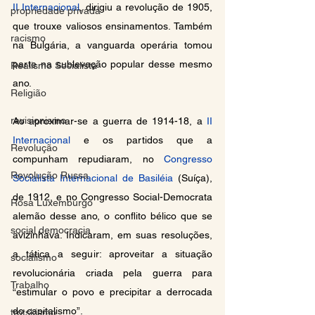
II Internacional
, dirigiu a revolução de 1905, 
propriedade privada
que trouxe valiosos ensinamentos. Também 
racismo
na Bulgária, a vanguarda operária tomou 
parte na sublevação popular desse mesmo 
Realismo Socialista
ano.
Religião
revisionismo
Ao aproximar-se a guerra de 1914-18, a 
II 
Internacional
 e os partidos que a 
Revolução
compunham repudiaram, no 
Congresso 
Revolução Russa
Socialista Internacional de Basiléia
 (Suíça), 
de 1912, e no Congresso Social-Democrata 
Rosa Luxemburgo
alemão desse ano, o conflito bélico que se 
social democracia
avizinhava. Indicaram, em suas resoluções, 
a tática a seguir: aproveitar a situação 
socialismo
revolucionária criada pela guerra para 
Trabalho
“estimular o povo e precipitar a derrocada 
do capitalismo”.
trotskismo