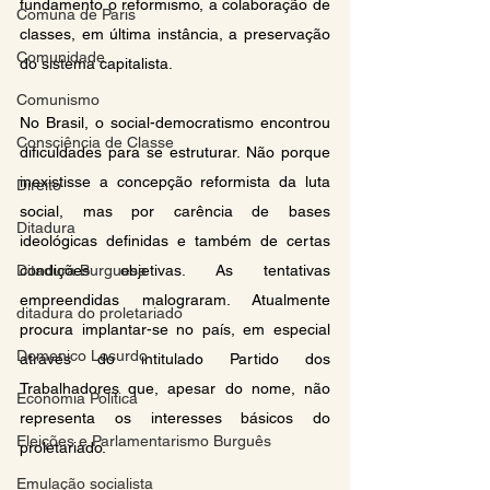
fundamento o reformismo, a colaboração de 
Comuna de Paris
classes, em última instância, a preservação 
Comunidade
do sistema capitalista.
Comunismo
No Brasil, o social-democratismo encontrou 
Consciência de Classe
dificuldades para se estruturar. Não porque 
inexistisse a concepção reformista da luta 
Direito
social, mas por carência de bases 
Ditadura
ideológicas definidas e também de certas 
Ditadura Burguesa
condições objetivas. As tentativas 
empreendidas malograram. Atualmente 
ditadura do proletariado
procura implantar-se no país, em especial 
Domenico Losurdo
através do intitulado Partido dos 
Trabalhadores que, apesar do nome, não 
Economia Politica
representa os interesses básicos do 
Eleições e Parlamentarismo Burguês
proletariado.
Emulação socialista