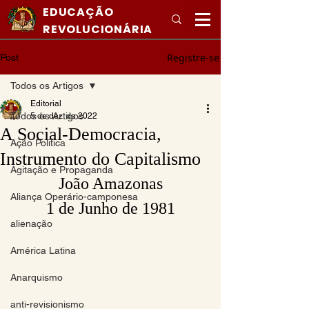
EDUCAÇÃO
REVOLUCIONÁRIA
Registre-se
Post
Todos os Artigos
Editorial
Todos os Artigos
5 de dez. de 2022
A Social-Democracia,
Ação Politica
Instrumento do Capitalismo
Agitação e Propaganda
João Amazonas
Aliança Operário-camponesa
1 de Junho de 1981
alienação
América Latina
Anarquismo
anti-revisionismo