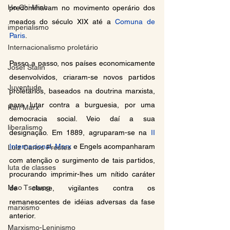
Ho Chi Minh
predominavam no movimento operário dos 
meados do século XIX até a 
Comuna de 
imperialismo
Paris
.
Internacionalismo proletário
Passo a passo, nos países economicamente 
Josef Stalin
desenvolvidos, criaram-se novos partidos 
Juventude
proletários, baseados na doutrina marxista, 
para lutar contra a burguesia, por uma 
Karl Marx
democracia social. Veio daí a sua 
liberalismo
designação. Em 1889, agruparam-se na 
II 
Internacional
. 
Marx
 e Engels acompanharam 
Luiz Carlos Prestes
com atenção o surgimento de tais partidos, 
luta de classes
procurando imprimir-lhes um nítido caráter 
Mao Tsetung
de classe, vigilantes contra os 
remanescentes de idéias adversas da fase 
marxismo
anterior.
Marxismo-Leninismo