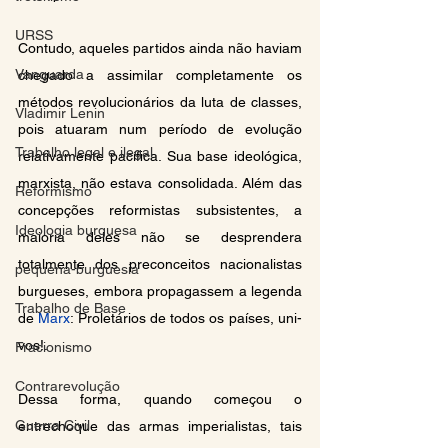
URSS
Contudo, aqueles partidos ainda não haviam 
Vanguarda
chegado a assimilar completamente os 
métodos revolucionários da luta de classes, 
Vladimir Lenin
pois atuaram num período de evolução 
Trabalho legal e ilegal
relativamente pacífica. Sua base ideológica, 
marxista, não estava consolidada. Além das 
Reformismo
concepções reformistas subsistentes, a 
Ideologia burguesa
maioria deles não se desprendera 
totalmente dos preconceitos nacionalistas 
pequena-burguesia
burgueses, embora propagassem a legenda 
Trabalho de Base
de 
Marx
: Proletários de todos os países, uni-
vos!.
Fracionismo
Contrarevolução
Dessa forma, quando começou o 
Guerra Civil
entrechoque das armas imperialistas, tais 