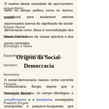
O exame dessa variedade de oportunismo, 
esquerdismo
tanto no campo político como no teórico, 
contribuirá para esclarecer setores 
Estado
equivocados acerca do significado da social-
Estado Racial
democracia como óbice à concretização dos 
Estados Unidos
ideais libertadores da classe operária e dos 
povos oprimidos.
Estratégia e Tática
Experiências revolucionárias
Origem da Social-
Democracia
fascismo
feminismo
A social-democracia nasceu como corrente 
Filosofia
revolucionária. Surgiu depois que o 
marxismo derrotou, no campo ideológico, o 
Formação Básica
proudhonismo
 e o 
lassalismo
, concepções 
Friedrich Engels
anarquistas e pequeno-burguesas que 