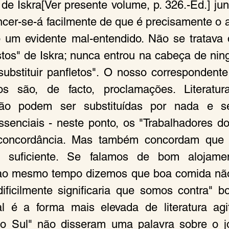
 de Iskra[Ver presente volume, p. 326.-Ed.] ju
cer-se-á facilmente de que é precisamente o au
 um evidente mal-entendido. Não se tratava d
stos" de Iskra; nunca entrou na cabeça de ni
substituir panfletos". O nosso correspondente
os são, de facto, proclamações. Literatu
ão podem ser substituídas por nada e se
senciais - neste ponto, os "Trabalhadores do 
concordância. Mas também concordam que e
 é suficiente. Se falamos de bom alojame
 ao mesmo tempo dizemos que boa comida não 
dificilmente significaria que somos contra" b
l é a forma mais elevada de literatura agit
do Sul" não disseram uma palavra sobre o jo