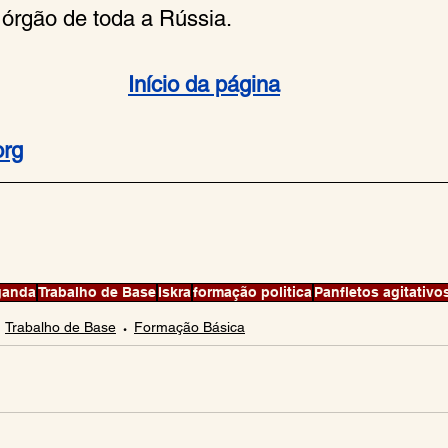
órgão de toda a Rússia.
Início da página
org
ganda
Trabalho de Base
Iskra
formação politica
Panfletos agitativo
Trabalho de Base
Formação Básica