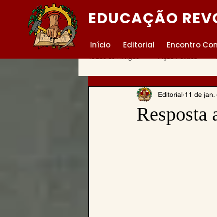
EDUCAÇÃO REV
Início
Editorial
Encontro Co
Todos os Artigos
Ação Politica
Editorial
11 de jan.
América Latina
Anarquismo
Resposta a
Biografia
bolcheviques
B
Che Guevara
China
colo
Comunismo
Consciência de C