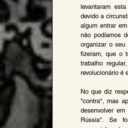
levantaram esta 
devido a circuns
algum entrar em
não podíamos de
organizar o seu 
fizeram, que o t
trabalho regula
revolucionário é 
No que diz respe
"contra", mas a
desenvolver em l
Rússia". Se fo