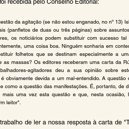
foi recebida pelo Conselho Editorial:
uestão da agitação (se não estou enganado, no nº 13) Is
nais (panfletos de duas ou três páginas) sobre assuntos 
res, os noticiários podem substituir com sucesso tal l
entemente, uma coisa boa. Ninguém sonharia em contest
stituir folhetos que se destinam especialmente a uma 
re as massas? Os editores receberam uma carta da Rús
balhadores-agitadores deu a sua opinião sobre este
a é obviamente devida a um mal-entendido. A questão d
je como a questão das manifestações. É, portanto, de d
m mais uma vez esta questão e que, nesta ocasião, 
m leitor".
rabalho de ler a nossa resposta à carta de "T