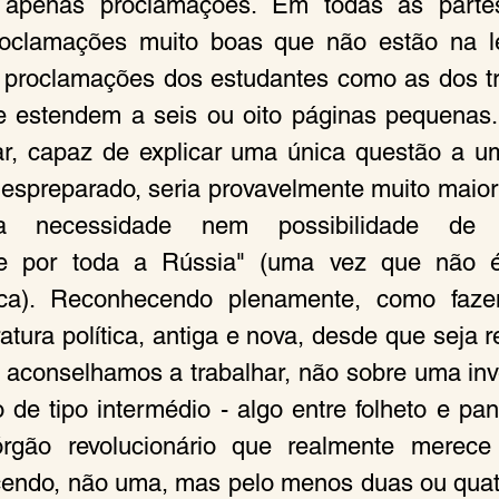
, apenas proclamações. Em todas as parte
oclamações muito boas que não estão na le
 proclamações dos estudantes como as dos tr
e estendem a seis ou oito páginas pequenas.
r, capaz de explicar uma única questão a um
espreparado, seria provavelmente muito maio
 necessidade nem possibilidade de o 
te por toda a Rússia" (uma vez que não 
ica). Reconhecendo plenamente, como faze
ratura política, antiga e nova, desde que seja 
ca, aconselhamos a trabalhar, não sobre uma in
de tipo intermédio - algo entre folheto e panf
gão revolucionário que realmente merece
cendo, não uma, mas pelo menos duas ou quatr