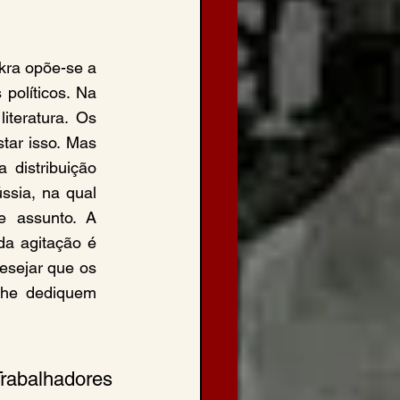
kra opõe-se a 
políticos. Na 
iteratura. Os 
ar isso. Mas 
distribuição 
sia, na qual 
 assunto. A 
a agitação é 
esejar que os 
lhe dediquem 
rabalhadores 