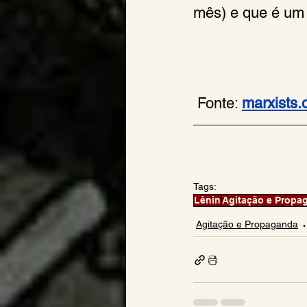
mês) e que é um 
 Fonte: 
marxists.
Tags:
Lênin
Agitação e Propa
Agitação e Propaganda