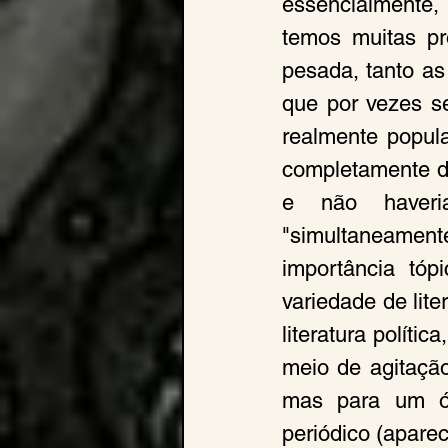
essencialmente
temos muitas pr
pesada, tanto as
que por vezes s
realmente popula
completamente d
e não haveria
"simultaneamen
importância tóp
variedade de lite
literatura políti
meio de agitação 
mas para um ór
periódico (apare