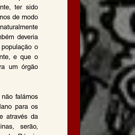
te, ter sido 
emos de modo 
naturalmente 
bém deveria 
 população o 
nte, e que o 
ara um órgão 
 não falámos 
ano para os 
e através da 
as, serão, 