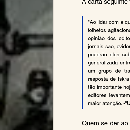
A carta seguinte 
"Ao lidar com a q
folhetos agitacio
opinião dos edito
jornais são, evid
poderão eles sub
generalizada ent
um grupo de tra
resposta de Iskr
tão importante ho
editores levante
maior atenção. -"U
Quem se der ao t