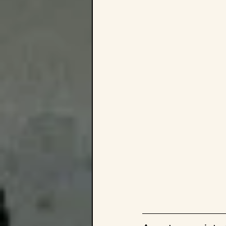
ditadura do proletariado
Dome
Eleições e Parlamentarismo Burguê