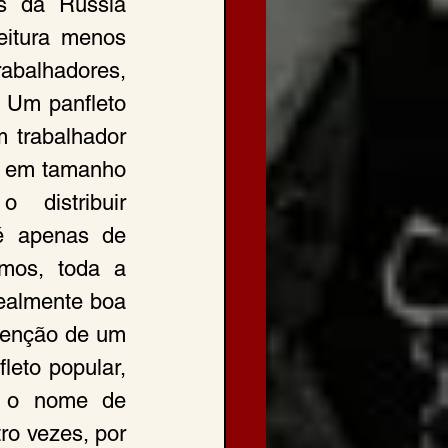
s da Rússia 
itura menos 
abalhadores, 
 Um panfleto 
 trabalhador 
r em tamanho 
distribuir 
é apenas de 
mos, toda a 
realmente boa 
venção de um 
leto popular, 
 o nome de 
o vezes, por 