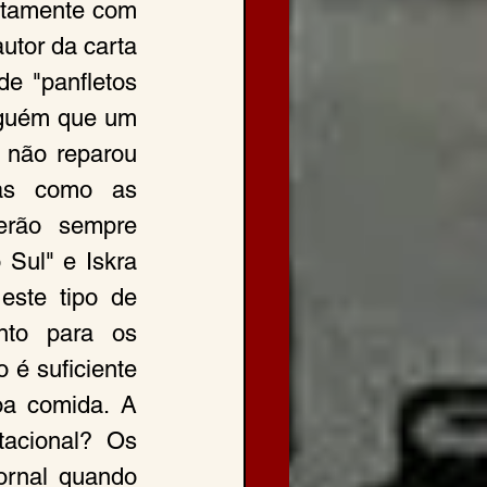
ntamente com 
tor da carta 
e "panfletos 
nguém que um 
 não reparou 
ras como as 
rão sempre 
Sul" e Iskra 
ste tipo de 
nto para os 
é suficiente 
oa comida. A 
acional? Os 
rnal quando 