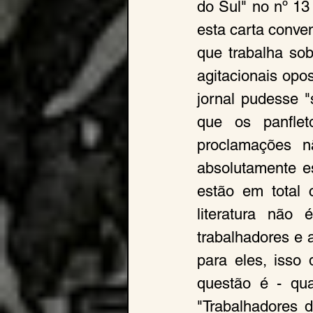
do Sul" no nº 13
esta carta conven
que trabalha sob
agitacionais opo
jornal pudesse "
que os panflet
proclamações n
absolutamente es
estão em total 
literatura não
trabalhadores e
para eles, isso 
questão é - qua
"Trabalhadores 