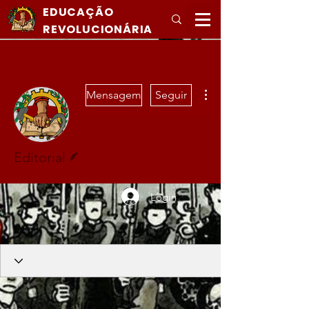
EDUCAÇÃO
REVOLUCIONÁRIA
Mais ações
Mensagem
Seguir
Escritor
Editorial
Login